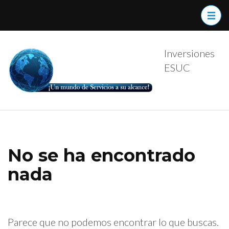
Saltar
al
contenido
(presiona
Inversiones
la
ESUC
tecla
Intro)
No se ha encontrado
nada
Parece que no podemos encontrar lo que buscas.